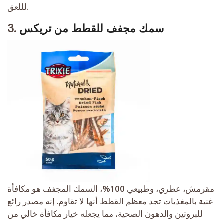
لللعق.
سمك مجفف للقطط من تريكس
3.
مقرمش، عطري، وطبيعي 100%، السمك المجفف هو مكافأة
غنية بالمغذيات تجد معظم القطط أنها لا تقاوم. إنه مصدر رائع
للبروتين والدهون الصحية، مما يجعله خيار مكافأة خالي من