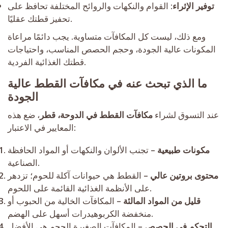
توفير الإثراء
: القوام والنكهات والروائح المختلفة تحافظ على
تحفيز قطتك عقليًا.
ومع ذلك، ليست كل المكافآت متساوية. يجب دائمًا مراعاة
المكونات عالية الجودة، وحجم الحصص المناسب، واحتياجات
قطتك الغذائية الفردية.
ما الذي تبحث عنه في مكافآت القطط عالية
الجودة
عند التسوق لشراء
مكافآت القطط في الدوحة، قطر
، ضع هذه
المعايير في الاعتبار:
مكونات طبيعية
– تجنب الألوان والنكهات أو المواد الحافظة
الصناعية.
محتوى بروتين عالي
– القطط هي حيوانات آكلة للحوم؛ تزدهر
على الأنظمة الغذائية القائمة على اللحوم.
قليل من المواد المالئة
– المكافآت الخالية من الحبوب أو
منخفضة الكربوهيدرات أسهل على الهضم.
التحكم في الحصص
– المكافآت الصغيرة الحجم هي الأفضل