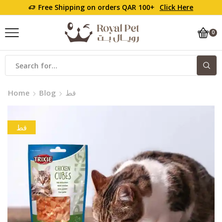
Free Shipping on orders QAR 100+
Click Here
0
قط
Blog
Home
قط