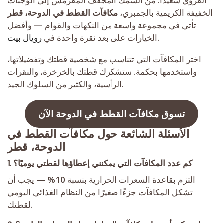
الفروي سعيدًا. من السمك المجفف المقرمش إلى الوجبات
الخفيفة الكريمية بالجمبري،
مكافآت القطط في الدوحة، قطر
تأتي في مجموعة واسعة من النكهات والقوام — وأفضل
.
الخيارات على بعد نقرة واحدة في
رويال بيت
اختر المكافآت التي تتناسب مع شخصية قطتك وتفضيلاتها،
واستخدمها بحكمة. ستشكرك قطتك بالخرخرة، والنقرات
الرأسية، والكثير من السلوك الجيد.
تسوق مكافآت القطط في الدوحة الآن
الأسئلة الشائعة حول مكافآت القطط في
الدوحة، قطر
1. كم عدد المكافآت التي يمكنني إعطاؤها لقطتي يوميًا؟
التزم بقاعدة السعرات الحرارية بنسبة 10% — يجب أن
تشكل المكافآت جزءًا صغيرًا من النظام الغذائي اليومي
لقطتك.