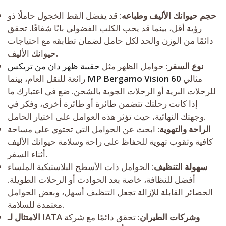
حجم حيوانك الأليف وطباعه
: قد يفضل القط الخجول حاملًا ذو
رؤية أقل، بينما قد يحب الكلب الفضولي بابًا شفافًا. تحقق
دائمًا من الوزن والحد لكل حامل لضمان تطابقه مع احتياجات
حيوانك الأليف.
نوع السفر
: حوامل الظهر مثل
حقيبة ظهر دان من تريكس
مثالي
MP Bergamo Vision 60
رائعة للنقل العام، بينما
للرحلات البرية أو الرحلات الجوية بالشحن. ضع في اعتبارك ما
إذا كانت رحلتك تتضمن طائرة أو طائرة أخرى، وفكر في
وجهتك النهائية، حيث تؤثر هذه العوامل على اختيار الحامل.
الراحة والتهوية
: ابحث عن الحوامل التي تحتوي على مساحة
كافية وثقوب تهوية للحفاظ على راحة وسلامة حيوانك الأليف
أثناء السفر.
سهولة التنظيف
: الحوامل ذات الأسطح البلاستيكية الملساء
أفضل للنظافة، خاصة بعد الحوادث أو الرحلات الطويلة.
الحصائر القابلة للإزالة تجعل التنظيف أسهل، وبعض الحوامل
معتمدة للسلامة.
الامتثال لـ IATA وشركات الطيران
: تحقق دائمًا مع شركة