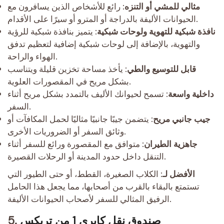
مثالي للمشي أو التنزه
: رائع للأشخاص الذين يسافرون مع
الحيوانات الأليفة بالدراجة أو المترو أو سيرًا على الأقدام.
نافذة شبكية للتهوية ولوحات شبكية
: يتميز بنافذة شبكية للرؤية
والتهوية، بالإضافة إلى لوحات شبكية إضافية لتعظيم تدفق
الهواء والراحة.
قابل للتوسيع والطي
: يأخذ مساحة تخزين قليلة ويتناسب
بشكل مريح في المقصورات العلوية.
داخلية واسعة
: تسمح لحيوانك الأليف بالتمدد بشكل مريح أثناء
السفر.
جيب جانبي مريح
: يتضمن جيبًا جانبيًا مثاليًا لحمل المكافآت أو
وثائق السفر أو الضروريات الأخرى.
جاهزية الطيران
: متوافق مع المقصورة ورائع للسفر أثناء
التنقل داخل حدود المدينة أو الرحلات القصيرة.
الأفضل لـ
: الكلاب الصغيرة، القطط، أو حتى الطيور التي
تستمتع بالبقاء بالقرب من أصحابها، مما يجعل هذا الحامل
الرفيق المثالي للسفر لأصحاب الحيوانات الأليفة.
صندوق نقل كابري 1 من تريكس
5.