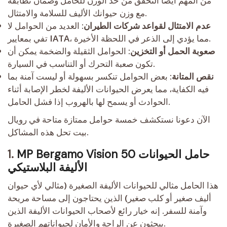
من المهم أيضًا التحقق من حد الوزن للحامل وضمان تطابقه
مع وزن حيوانك الأليف للسلامة والامتثال.
عدم الامتثال لقواعد شركات الطيران
: العديد من الحوامل لا
تفي بمعايير IATA، مما يؤدي إلى الذعر في اللحظة الأخيرة.
صعوبة الحمل أو التخزين
: الحوامل الثقيلة والضخمة يمكن أن
تكون صعبة التحرك أو التناسب في السيارة.
نقص المتانة
: بعض الحوامل تنكسر بسهولة أو ليست آمنة بما
فيه الكفاية، مما يعرض الحيوانات الأليفة لخطر الإصابة أثناء
الحوادث أو يسمح لها بالهروب إذا فشل الحامل.
الآن دعونا نستكشف خمسة حوامل ممتازة متاحة في رويال
بيت تحل هذه المشاكل.
MP Bergamo Vision 50 حامل الحيوانات
1.
الأليفة البلاستيكي
هذا الحامل مثالي للحيوانات الأليفة الصغيرة (مثالي لأي حيوان
أليف صغير أو كلب صغير) الذين يحتاجون إلى مساحة مريحة
وآمنة للسفر. إنه خيار رائع لأصحاب الحيوانات الأليفة الذين
يبحثون عن الراحة والأمان لحيواناتهم الصغيرة.