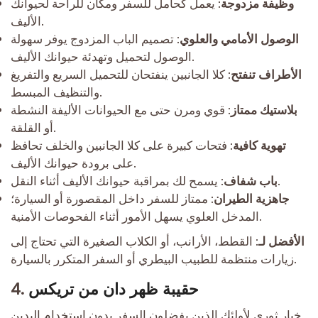
وظيفة مزدوجة
: يعمل كحامل للسفر ومكان للراحة لحيوانك
الأليف.
الوصول الأمامي والعلوي
: تصميم الباب المزدوج يوفر سهولة
الوصول لتحميل وتهدئة حيوانك الأليف.
الأطراف تنفتح
: كلا الجانبين ينفتحان للتحميل السريع والتفريغ
والتنظيف المبسط.
بلاستيك ممتاز
: قوي ومرن حتى مع الحيوانات الأليفة النشطة
أو القلقة.
تهوية كافية
: فتحات كبيرة على كلا الجانبين والخلف تحافظ
على برودة حيوانك الأليف.
: يسمح لك بمراقبة حيوانك الأليف أثناء النقل.
باب شفاف
جاهزية الطيران
: ممتاز للسفر داخل المقصورة أو السيارة؛
المدخل العلوي يسهل الأمور أثناء الفحوصات الأمنية.
الأفضل لـ
: القطط، الأرانب، أو الكلاب الصغيرة التي تحتاج إلى
زيارات منتظمة للطبيب البيطري أو السفر المتكرر بالسيارة.
حقيبة ظهر دان من تريكس
4.
خيار ثوري لأولئك الذين يفضلون السفر بدون استخدام اليدين