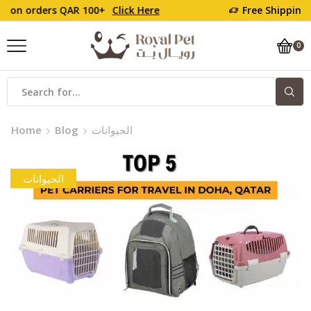
Free Shipping on orders QAR 100+
Click Here
0
Search
input
الحيوانات
Blog
Home
الحيوانات