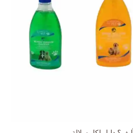
يف؟ دليل لكل سلالة