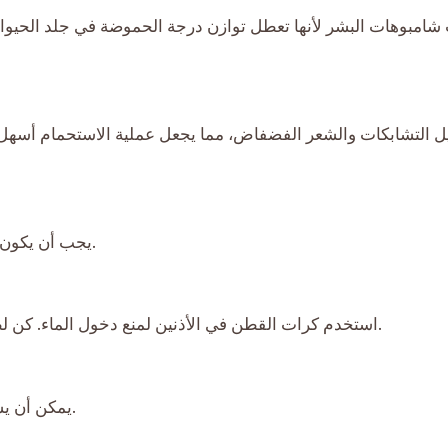
شامبوهات البشر لأنها تعطل توازن درجة الحموضة في جلد الحيوانا
ل التشابكات والشعر الفضفاض، مما يجعل عملية الاستحمام أسهل. ب
يجب أن يكون الماء دافئًا، وليس ساخنًا أو باردًا، لضمان راحة حيوانك الأليف.
استخدم كرات القطن في الأذنين لمنع دخول الماء. كن لطيفًا عند غسل الوجه وتجنب ملامسة الشامبو مباشرة للعينين.
يمكن أن يسبب بقايا الشامبو تهيجًا، لذا اشطف فراء حيوانك الأليف جيدًا.