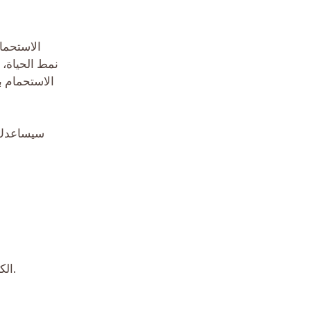
الاستحمام
نمط الحياة، 
الاستحمام ب
سيساعدك ه
– الكلاب ذات الفراء المزدوج مثل الهسكي والراعي الألماني يجب عدم الاستحمام بشكل مفرط، حيث يمكن أن يضر بفرائها العازل.