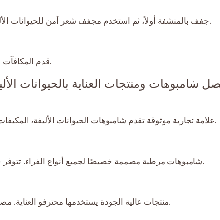
جفف بالمنشفة أولاً، ثم استخدم مجفف شعر آمن للحيوانات الأليفة على إعداد منخفض للحيوانات الأليفة ذات الشعر الطويل.
قدم المكافآت والتعزيز الإيجابي بعد الاستحمام لخلق تجربة خالية من الإجهاد.
ضل شامبوهات ومنتجات العناية بالحيوانات الأل
علامة تجارية موثوقة تقدم شامبوهات الحيوانات الأليفة، المكيفات، وأدوات العناية. مثالية للحفاظ على فراء نظيف، ناعم، ولامع.
شامبوهات مرطبة مصممة خصيصًا لجميع أنواع الفراء. تتوفر خيارات طبية للحيوانات الأليفة ذات الحساسية أو حالات الجلد.
ا
منتجات عالية الجودة يستخدمها محترفو العناية. مصممة لتعزيز صحة الفراء ومظهره بينما تكون لطيفة على الجلد.